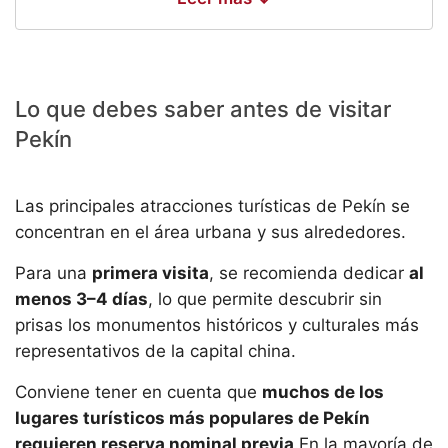
9. Mercados locales de Pekín
10. Gastronomía típica de Pekín
Guías para planificar tu viaje a Pekín
Lo que debes saber antes de visitar
Itinerarios de 3, 5 y 7 días
Pekín
Dónde alojarse en Pekín
Preguntas frecuentes sobre Pekín
Las principales atracciones turísticas de Pekín se
concentran en el área urbana y sus alrededores.
Para una
primera visita
, se recomienda dedicar
al
menos 3–4 días
, lo que permite descubrir sin
prisas los monumentos históricos y culturales más
representativos de la capital china.
Conviene tener en cuenta que
muchos de los
lugares turísticos más populares de Pekín
requieren reserva nominal previa
.En la mayoría de