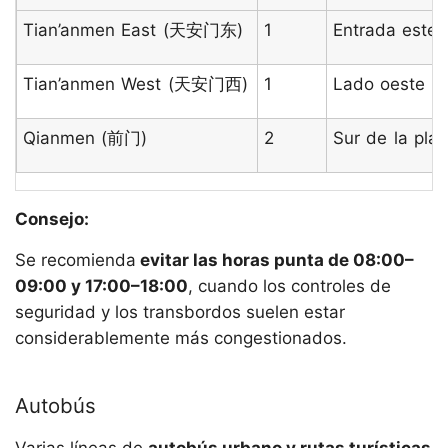
Tian’anmen East (天安门东)
1
Entrada este 
Tian’anmen West (天安门西)
1
Lado oeste de
Qianmen (前门)
2
Sur de la pla
Consejo:
Se recomienda
evitar las horas punta de 08:00–
09:00 y 17:00–18:00
, cuando los controles de
seguridad y los transbordos suelen estar
considerablemente más congestionados.
Autobús