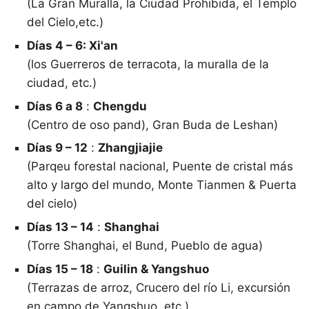
(La Gran Muralla, la Ciudad Prohibida, el Templo
del Cielo,etc.)
Días 4 – 6: Xi'an
(los Guerreros de terracota, la muralla de la
ciudad, etc.)
Días 6 a 8
:
Chengdu
(Centro de oso pand), Gran Buda de Leshan)
Días 9 – 12
:
Zhangjiajie
(Parqeu forestal nacional, Puente de cristal más
alto y largo del mundo, Monte Tianmen & Puerta
del cielo)
Días 13 – 14
:
Shanghai
(Torre Shanghai, el Bund, Pueblo de agua)
Días 15 – 18
:
Guilin & Yangshuo
(Terrazas de arroz, Crucero del río Li, excursión
en campo de Yangshuo, etc.)