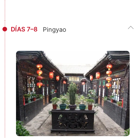
DÍAS 7–8
Pingyao