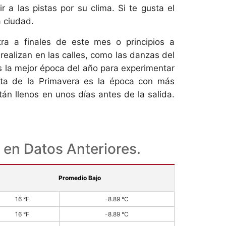
Gran Muralla
Guerreros de Terracota
Mejor época para viajar a
Cómo planificar tu primer
 a las pistas por su clima. Si te gusta el
China
viaje a China
a ciudad.
a a finales de este mes o principios a
ealizan en las calles, como las danzas del
es la mejor época del año para experimentar
esta de la Primavera es la época con más
stán llenos en unos días antes de la salida.
o en Datos Anteriores.
Promedio Bajo
16 °F
-8.89 °C
16 °F
-8.89 °C