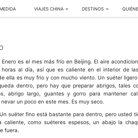
 MEDIDA
VIAJES CHINA
DESTINOS
QUIÉN
Rutas populares de un solo destino
Viajes China +
o
20 días en
China y Japón en 15
:
Enero es el mes más frío en Beijing. El aire acondicio
días
 horas al día, así que es caliente en el interior de la
de ella es muy frio y con mucho viento. Un suéter ligero
5 días en
China y Tailandia en 14
queda dentro, pero hay que preparar abrigos, tales 
días
Beijing en 4 Días 3 noches
s, abrigo largo, guantes y gorro para mantener cal
10 días en
China, Japón y
Opiniones de
nevar un poco en este mes. Es muy seco.
Tailandia en 21 días
Nuestra Historia
Clientes
Un suéter fino está bastante para dentro, pero usted ti
0 días en
pa caliente, como suéteres espesos, un abajo la cha
te fuera.