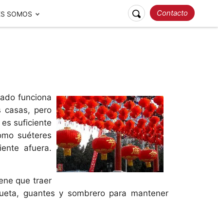
Contacto
ES SOMOS
Atracciones populares
Guías
nado funciona
s casas, pero
 es suficiente
como suéteres
Requisitos para Viajar a
iente afuera.
Guías de viajes a China
China 2026
Viajes
Responsables
Nuestros Premios
ene que traer
queta, guantes y sombrero para mantener