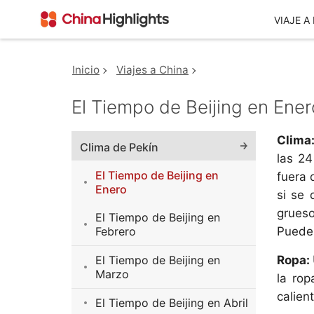
VIAJE A
Inicio
Viajes a China
Destinos Populares
Quiénes Somos
Tours
Inspiración
El Tiempo de Beijing en Ener
Beijing
Shanghai
Viajes a China
Itinerarios de 
Clima
Clima de Pekín
China
Chengdu
Zhangjiajie
las 24
circuitos china 2026
El Tiempo de Beijing en
fuera 
Itinerario de 1
Chongqing
Xian
TOP 10 Circuitos China
Enero
si se 
China
Guilin
Más Destinos
Viajes Tíbet
grueso
El Tiempo de Beijing en
Itinerarios de 
Febrero
Puede 
Viajes Ruta de la Seda
China
Nuestro Grupo
El Tiempo de Beijing en
Ropa:
Más Tours a China
Itinerario de 3
Marzo
la ro
China
calien
El Tiempo de Beijing en Abril