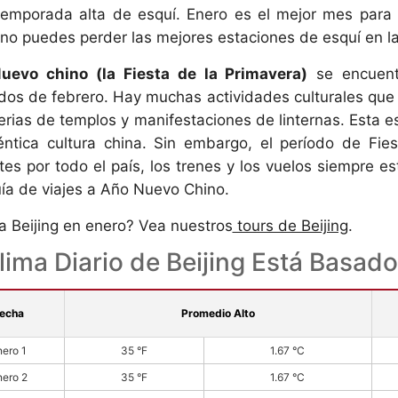
Zhangjiajie y Fenghuang 5 Días 4 noches
temporada alta de esquí. Enero es el mejor mes para ir
 no puedes perder las mejores estaciones de esquí en l
uevo chino (la Fiesta de la Primavera)
se encuentr
os de febrero. Hay muchas actividades culturales que r
ferias de templos y manifestaciones de linternas. Esta 
éntica cultura china. Sin embargo, el período de Fi
ntes por todo el país, los trenes y los vuelos siempre e
ía de viajes a Año Nuevo Chino.
 a Beijing en enero? Vea nuestros
tours de Beijing
.
lima Diario de Beijing Está Basad
echa
Promedio Alto
nero 1
35 °F
1.67 °C
nero 2
35 °F
1.67 °C