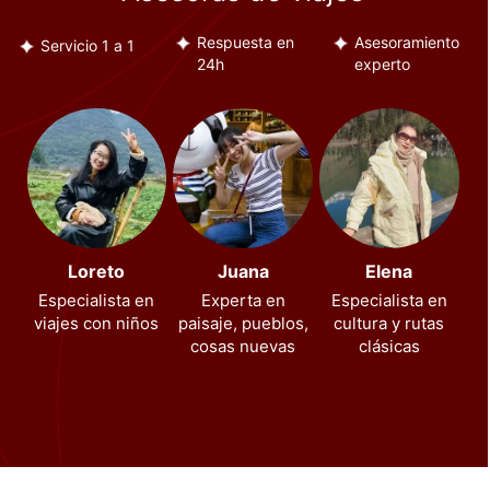
Respuesta en
Asesoramiento
Servicio 1 a 1
24h
experto
Loreto
Juana
Elena
Especialista en
Experta en
Especialista en
viajes con niños
paisaje, pueblos,
cultura y rutas
cosas nuevas
clásicas