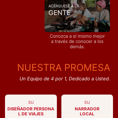
ACÉRQUESE A LA
GENTE
Conozca a sí mismo mejor
a través de conocer a los
demás
.
NUESTRA PROMESA
Un Equipo de 4 por 1, Dedicado a Usted.
SU
SU
DISEÑADOR PERSONA
NARRADOR
L DE VIAJES
LOCAL