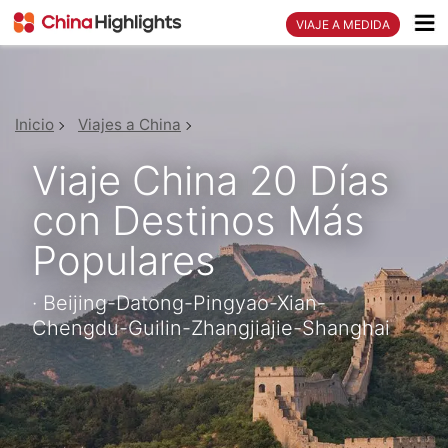
VIAJE A MEDIDA
Inicio
Viajes a China
Viaje China 20 Días
con Destinos Más
Populares
· Beijing-Datong-Pingyao-Xian-
Chengdu-Guilin-Zhangjiajie-Shanghai