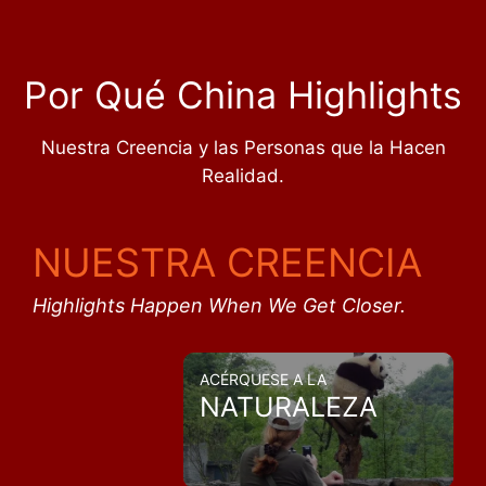
Por Qué China Highlights
Nuestra Creencia y las Personas que la Hacen
Realidad.
NUESTRA CREENCIA
Highlights Happen When We Get Closer.
ACÉRQUESE A LA
NATURALEZA