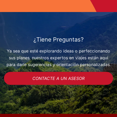
¿Tiene Preguntas?
Ya sea que esté explorando ideas o perfeccionando
sus planes, nuestros expertos en viajes están aquí
para darle sugerencias y orientación personalizadas.
CONTACTE A UN ASESOR