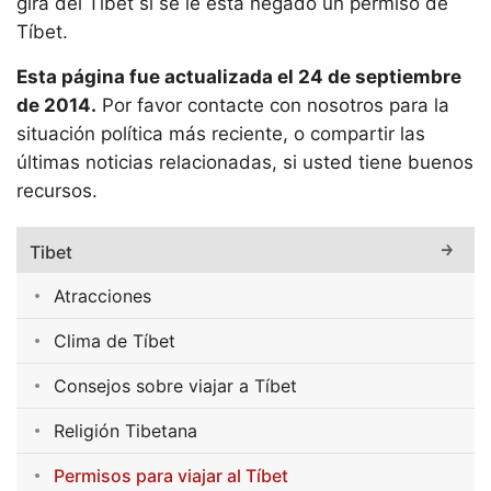
gira del Tíbet si se le está negado un permiso de
Tíbet.
Esta página fue actualizada el 24 de septiembre
de 2014.
Por favor contacte con nosotros para la
situación política más reciente, o compartir las
últimas noticias relacionadas, si usted tiene buenos
recursos.
Tibet
Atracciones
Clima de Tíbet
Consejos sobre viajar a Tíbet
Religión Tibetana
Permisos para viajar al Tíbet