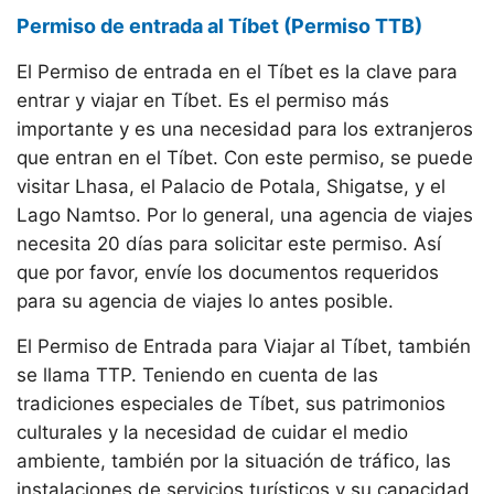
Permiso de entrada al Tíbet (Permiso TTB)
El Permiso de entrada en el Tíbet es la clave para
entrar y viajar en Tíbet. Es el permiso más
importante y es una necesidad para los extranjeros
que entran en el Tíbet. Con este permiso, se puede
visitar Lhasa, el Palacio de Potala, Shigatse, y el
Lago Namtso. Por lo general, una agencia de viajes
necesita 20 días para solicitar este permiso. Así
que por favor, envíe los documentos requeridos
para su agencia de viajes lo antes posible.
El Permiso de Entrada para Viajar al Tíbet, también
se llama TTP. Teniendo en cuenta de las
tradiciones especiales de Tíbet, sus patrimonios
culturales y la necesidad de cuidar el medio
ambiente, también por la situación de tráfico, las
instalaciones de servicios turísticos y su capacidad