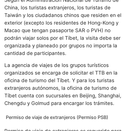
China, los turistas extranjeros, los turistas de
Taiwán y los ciudadanos chinos que residen en el
exterior (excepto los residentes de Hong-Kong y
Macao que tengan pasaporte SAR o PVH) no
podrán viajar solos por el Tíbet, la visita debe ser
organizada y planeado por grupos no importa la
cantidad de participantes.
La agencia de viajes de los grupos turísticos
organizados se encarga de solicitar el TTB en la
oficina de turismo del Tíbet. Y para los turistas
extranjeros autónomos, la oficina de turismo de
Tíbet cuenta con sucursales en Beijing, Shanghai,
Chengdu y Golmud para encargar los trámites.
Permiso de viaje de extranjeros (Permiso PSB)
Permiso de viaje de extranjeros es requerido para