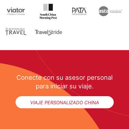
Conecte con su asesor personal
para iniciar su viaje.
VIAJE PERSONALIZADO CHINA