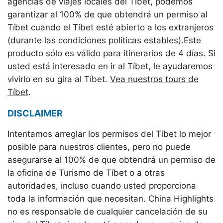
agencias de viajes locales del Tíbet, podemos
garantizar al 100% de que obtendrá un permiso al
Tíbet cuando el Tíbet esté abierto a los extranjeros
(durante las condiciones políticas estables).Este
producto sólo es válido para itinerarios de 4 días. Si
usted está interesado en ir al Tíbet, le ayudaremos
vivirlo en su gira al Tíbet.
Vea nuestros tours de
Tíbet
.
DISCLAIMER
Intentamos arreglar los permisos del Tíbet lo mejor
posible para nuestros clientes, pero no puede
asegurarse al 100% de que obtendrá un permiso de
la oficina de Turismo de Tíbet o a otras
autoridades, incluso cuando usted proporciona
toda la información que necesitan. China Highlights
no es responsable de cualquier cancelación de su