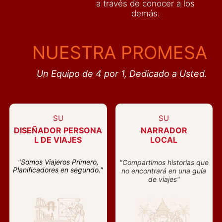
a través de conocer a los
demás
.
NUESTRA PROMESA
Un Equipo de 4 por 1, Dedicado a Usted.
SU
SU
DISEÑADOR PERSONA
NARRADOR
L DE VIAJES
LOCAL
"Somos Viajeros Primero,
"Compartimos historias que
Planificadores en segundo."
no encontrará en una guía
de viajes"