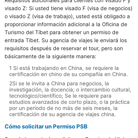
Requisitos adicionales para clientes con visado F y
visado Z: Si usted tiene visado F (visa de negocios)
o visado Z (visa de trabajo), usted está obligado a
proporcionar información adicional a la Oficina de
Turismo del Tíbet para obtener un permiso de
entrada Tíbet. Su agencia de viajes le enviará los
requisitos después de reservar el tour, pero son
básicamente de la siguiente manera:
1
Si está trabajando en China, se requiere la
certificación en chino de su compañía en China.
2
Si se le invita a China para negocios, la
investigación, la docencia; o intercambio cultural,
tecnológico/científico; Se le requiere para
estudios avanzados de corto plazo, o la práctica
por un período de no más de seis meses, la
certificación de su agencia de viajes china.
Cómo solicitar un Permiso PSB