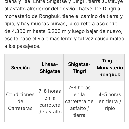
plana y lisa. Entre Shigatse y Dingri, tierra sustituye
al asfalto alrededor del desvío Lhatse. De Dingri al
monasterio de Rongbuk, tiene el camino de tierra y
ripio, y hay muchas curvas, la carretera asciende
de 4.300 m hasta 5.200 m y luego bajar de nuevo,
eso le hace el viaje más lento y tal vez causa maleo
a los pasajeros.
Tingri-
Lhasa-
Shigatse-
Sección
Monasterio
Shigatse
Tingri
Rongbuk
7-8 horas
7-8 horas
Condiciones
en la
4-5 horas
en la
de
carretera de
en tierra /
carretera
Carreteras
asfalto /
ripio
de asfalto
tierra