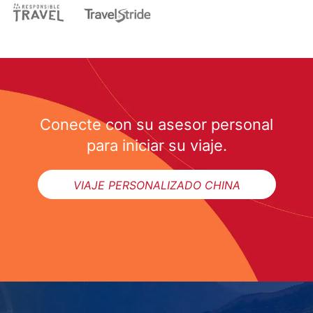
Conecte con su asesor personal
para iniciar su viaje.
VIAJE PERSONALIZADO CHINA