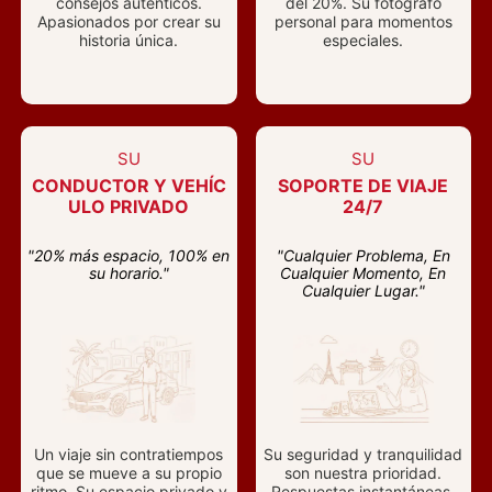
consejos auténticos.
del 20%. Su fotógrafo
Apasionados por crear su
personal para momentos
historia única.
especiales.
SU
SU
CONDUCTOR Y VEHÍC
SOPORTE DE VIAJE
ULO PRIVADO
24/7
"20% más espacio, 100% en
"Cualquier Problema, En
su horario."
Cualquier Momento, En
Cualquier Lugar."
Un viaje sin contratiempos
Su seguridad y tranquilidad
que se mueve a su propio
son nuestra prioridad.
ritmo. Su espacio privado y
Respuestas instantáneas,