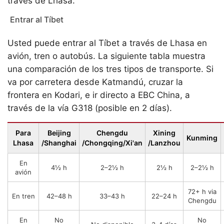
través de Lhasa.
Entrar al Tíbet
Usted puede entrar al Tíbet a través de Lhasa en
avión, tren o autobús. La siguiente tabla muestra
una comparación de los tres tipos de transporte. Si
va por carretera desde Katmandú, cruzar la
frontera en Kodari, e ir directo a EBC China, a
través de la vía G318 (posible en 2 días).
Para
Beijing
Chengdu
Xining
Kunming
Lhasa
/Shanghai
/Chongqing/Xi'an
/Lanzhou
En
4½ h
2–2½ h
2½ h
2–2½ h
avión
72+ h via
En tren
42–48 h
33–43 h
22–24 h
Chengdu
En
No
No