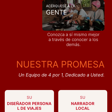
ACÉRQUESE A LA
GENTE
Conozca a sí mismo mejor
a través de conocer a los
demás
.
NUESTRA PROMESA
Un Equipo de 4 por 1, Dedicado a Usted.
SU
SU
DISEÑADOR PERSONA
NARRADOR
L DE VIAJES
LOCAL