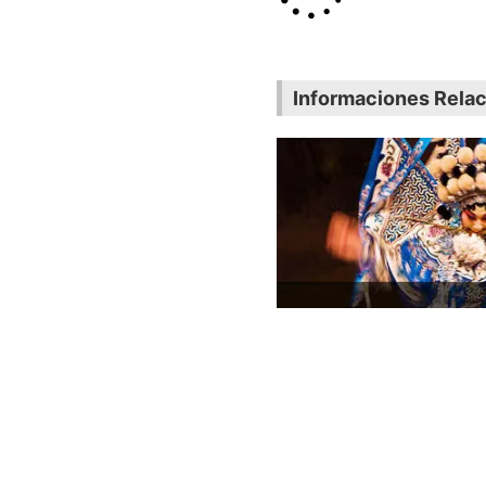
Informaciones Rela
Cultura 