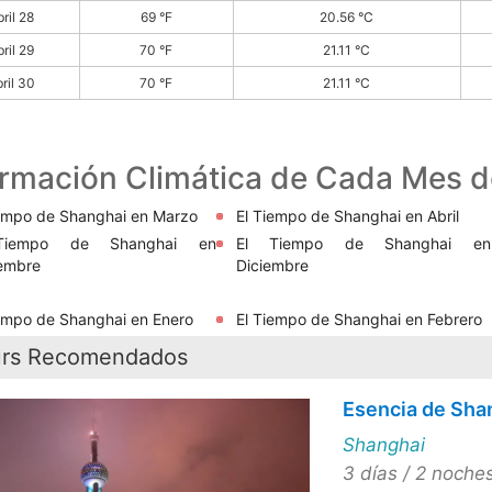
ril 28
69 °F
20.56 °C
ril 29
70 °F
21.11 °C
ril 30
70 °F
21.11 °C
ormación Climática de Cada Mes 
iempo de Shanghai en Marzo
El Tiempo de Shanghai en Abril
Tiempo de Shanghai en
El Tiempo de Shanghai en
embre
Diciembre
empo de Shanghai en Enero
El Tiempo de Shanghai en Febrero
urs Recomendados
Esencia de Sha
Shanghai
3 días / 2 noche