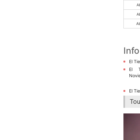
Ab
Ab
Ab
Inf
El T
El 
Novi
El Ti
To