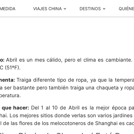
 MEDIDA
VIAJES CHINA
DESTINOS
QUIÉN
Rutas populares de un solo destino
Viajes China +
20 días en
China y Japón en 15
o:
Abril es un mes cálido, pero el clima es cambiante
días
C (51ºF).
5 días en
China y Tailandia en 14
menta:
Traiga diferente tipo de ropa, ya que la temper
días
Beijing en 4 Días 3 noches
a ser bastante pero también traiga una chaqueta y r
10 días en
China, Japón y
peratura.
Opiniones de
Tailandia en 21 días
Nuestra Historia
Clientes
 que hacer:
Del 1 al 10 de Abril es la mejor época p
0 días en
ai. Los mejores sitios donde verlas son varios jardines 
al de las flores de los melocotoneros de Shanghai es ca