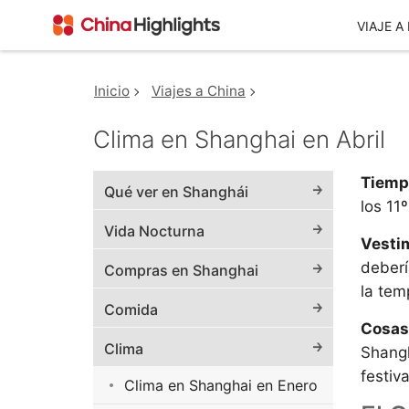
VIAJE A
Inicio
Viajes a China
Destinos Populares
Quiénes Somos
Tours
Inspiración
Clima en Shanghai en Abril
Beijing
Shanghai
Viajes a China
Itinerarios de 
Tiemp
Qué ver en Shanghái
China
Chengdu
Zhangjiajie
los 11º
circuitos china 2026
Vida Nocturna
Itinerario de 1
Chongqing
Xian
TOP 10 Circuitos China
Vesti
China
deberí
Compras en Shanghai
Guilin
Más Destinos
Viajes Tíbet
Itinerarios de 
la tem
Viajes Ruta de la Seda
Comida
China
Nuestro Grupo
Cosas
Más Tours a China
Itinerario de 3
Clima
Shangh
China
festiv
Clima en Shanghai en Enero