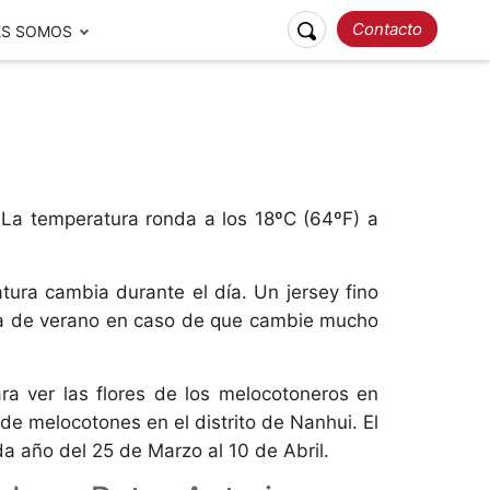
Contacto
ES SOMOS
Atracciones populares
Guías
. La temperatura ronda a los 18ºC (64ºF) a
atura cambia durante el día. Un jersey fino
Requisitos para Viajar a
opa de verano en caso de que cambie mucho
Guías de viajes a China
China 2026
Viajes
Responsables
Nuestros Premios
ara ver las flores de los melocotoneros en
de melocotones en el distrito de Nanhui. El
da año del 25 de Marzo al 10 de Abril.