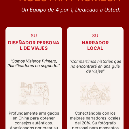
Un Equipo de 4 por 1, Dedicado a Usted.
SU
SU
DISEÑADOR PERSONA
NARRADOR
L DE VIAJES
LOCAL
"Somos Viajeros Primero,
"Compartimos historias que
Planificadores en segundo."
no encontrará en una guía
de viajes"
Profundamente arraigados
Conectándole con los
en China para obtener
mejores narradores locales
consejos auténticos.
del 20%. Su fotógrafo
Apasionados por crear su
personal para momentos