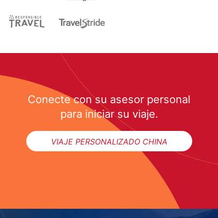
Conecte con su asesor personal
para iniciar su viaje.
VIAJE PERSONALIZADO CHINA