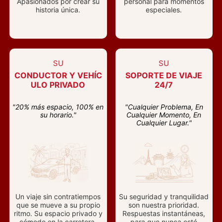
Apasionados por crear su
personal para momentos
historia única.
especiales.
SU
SU
CONDUCTOR Y VEHÍC
SOPORTE DE VIAJE
ULO PRIVADO
24/7
"20% más espacio, 100% en
"Cualquier Problema, En
su horario."
Cualquier Momento, En
Cualquier Lugar."
Un viaje sin contratiempos
Su seguridad y tranquilidad
que se mueve a su propio
son nuestra prioridad.
ritmo. Su espacio privado y
Respuestas instantáneas,
cómodo en la carretera.
para que nunca esté